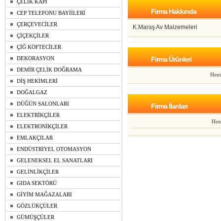
ÇELİK KAPI
Firma Hakkında
CEP TELEFONU BAYİİLERİ
ÇERÇEVECİLER
K.Maraş Av Malzemeleri
ÇİÇEKÇİLER
ÇİĞ KÖFTECİLER
DEKORASYON
Firma Ürünleri
DEMİR ÇELİK DOĞRAMA
Henü
DİŞ HEKİMLERİ
DOĞALGAZ
DÜĞÜN SALONLARI
Firma İlanları
ELEKTRİKÇİLER
Hen
ELEKTRONİKÇİLER
EMLAKÇILAR
ENDÜSTRİYEL OTOMASYON
GELENEKSEL EL SANATLARI
GELİNLİKÇİLER
GIDA SEKTÖRÜ
GİYİM MAĞAZALARI
GÖZLÜKÇÜLER
GÜMÜŞÇÜLER