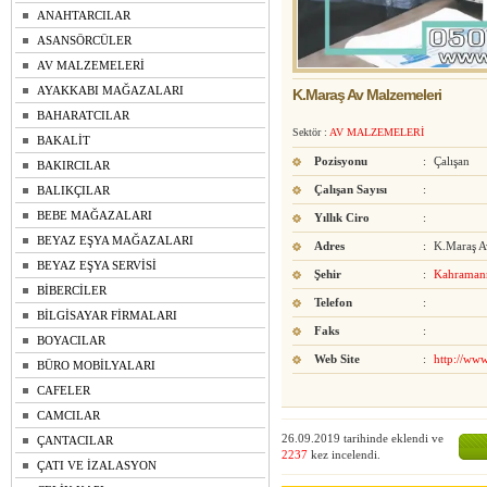
ANAHTARCILAR
ASANSÖRCÜLER
AV MALZEMELERİ
AYAKKABI MAĞAZALARI
K.Maraş Av Malzemeleri
BAHARATCILAR
Sektör :
AV MALZEMELERİ
BAKALİT
Pozisyonu
:
Çalışan
BAKIRCILAR
Çalışan Sayısı
:
BALIKÇILAR
BEBE MAĞAZALARI
Yıllık Ciro
:
BEYAZ EŞYA MAĞAZALARI
Adres
:
K.Maraş A
BEYAZ EŞYA SERVİSİ
Şehir
:
Kahraman
BİBERCİLER
Telefon
:
BİLGİSAYAR FİRMALARI
Faks
:
BOYACILAR
Web Site
:
http://ww
BÜRO MOBİLYALARI
CAFELER
CAMCILAR
26.09.2019 tarihinde eklendi ve
ÇANTACILAR
2237
kez incelendi.
ÇATI VE İZALASYON