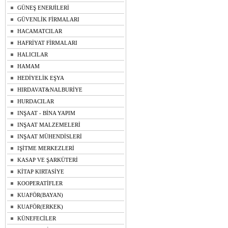
GÜNEŞ ENERJİLERİ
GÜVENLİK FİRMALARI
HACAMATCILAR
HAFRİYAT FİRMALARI
HALICILAR
HAMAM
HEDİYELİK EŞYA
HIRDAVAT&NALBURİYE
HURDACILAR
INŞAAT - BİNA YAPIM
INŞAAT MALZEMELERİ
INŞAAT MÜHENDİSLERİ
IŞİTME MERKEZLERİ
KASAP VE ŞARKÜTERİ
KİTAP KIRTASİYE
KOOPERATİFLER
KUAFÖR(BAYAN)
KUAFÖR(ERKEK)
KÜNEFECİLER