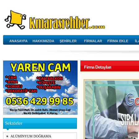
ANASAYFA
HAKKIMIZDA
ŞEHİRLER
FİRMALAR
FİRMA EKLE
İ
Firma Detayları
Sektörler
ALÜMİNYUM DOĞRAMA