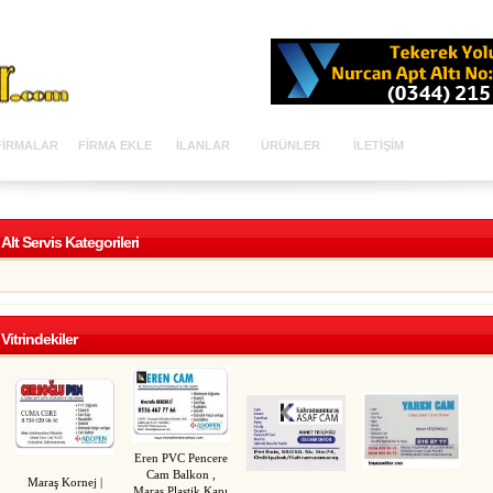
FİRMALAR
FİRMA EKLE
İLANLAR
ÜRÜNLER
İLETİŞİM
Alt Servis Kategorileri
Vitrindekiler
Eren PVC Pencere
Cam Balkon ,
Maraş Kornej |
Maraş Plastik Kapı