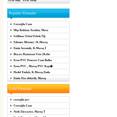
EUR Alış:
EUR Satış:
Popüler Firmalar
Cereoğlu Cam
Mtp Reklam-Yazılım, Mara
Gölhisar Erkal Erkek Öğ
Edemer Mermer | K.Maraş
Emin Seramik, K.Maraş İ
Boyacı Ramazan Usta (Kahr
Eren PVC Pencere Cam Balko
Eren PVC , Maraş PVC Kap�
Hedef Emlak, K.Maraş Emla
Emin Oto elektrik, Maraş
Gold Firmalar
cereoğlu pvc
Cereoğlu Cam
Nesli Züccaciye, Maraş T