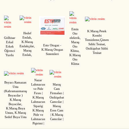
Emin
K.Maraş Petek
Hedef
Oto
Kombi
Emlak,
Gölhisar
elektrik,
Temizleme,Çimen
K.Maraş
Erkal
Maraş
Sıhhi Tesisat,
Esto Otogaz -
Emlakçılar,
Erkek
Oto
Onikişubat Sıhhi
K.Maraş Otogaz
Maraş
Öğrenci
Klima,
Tesisat
Sistemleri
Emlak,
Yurdu
K.Maraş
Oto
Klima
Nazar
Boyacı Ramazan
Lahmacun
Maraş
Usta
ve Pide
Cam
(Kahramanmaraş
Fırını |
Firmaları |
Boyacılar )
K.Maraş
Onikişubat
K.Maraş
Lahmacun
Camcılar |
Boyacılar,
Sipariş|
Maraş
K.Maraş Boya
K.Maraş
Eren Cam
Ustası, K.Maraş
Pide ve
| K.Maraş
Sedef Boya Usta
Lahmacun
Camcılar |
Pişirimi |