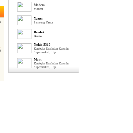
Modem
Modem
Yazıcı
9
Samsung Yazıcı
Bardak
Bardak
Nokia 5310
Kardeşler Tarafından Kuruldu.
9
Süpermarket , Hip
Mont
Kardeşler Tarafından Kuruldu.
Süpermarket , Hip