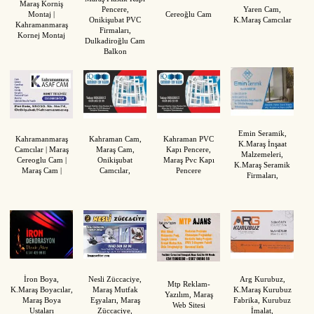
Maraş Korniş
Pencere,
Yaren Cam,
Montaj |
Cereoğlu Cam
Onikişubat PVC
K.Maraş Camcılar
Kahramanmaraş
Firmaları,
Kornej Montaj
Dulkadiroğlu Cam
Balkon
Emin Seramik,
Kahramanmaraş
Kahraman Cam,
Kahraman PVC
K.Maraş İnşaat
Camcılar | Maraş
Maraş Cam,
Kapı Pencere,
Malzemeleri,
Cereoglu Cam |
Onikişubat
Maraş Pvc Kapı
K.Maraş Seramik
Maraş Cam |
Camcılar,
Pencere
Firmaları,
İron Boya,
Nesli Züccaciye,
Arg Kurubuz,
Mtp Reklam-
K.Maraş Boyacılar,
Maraş Mutfak
K.Maraş Kurubuz
Yazılım, Maraş
Maraş Boya
Eşyaları, Maraş
Fabrika, Kurubuz
Web Sitesi
Ustaları
Züccaciye,
İmalat,