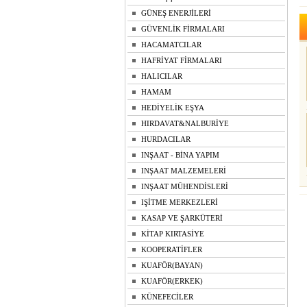
GÜNEŞ ENERJİLERİ
GÜVENLİK FİRMALARI
HACAMATCILAR
HAFRİYAT FİRMALARI
HALICILAR
HAMAM
HEDİYELİK EŞYA
HIRDAVAT&NALBURİYE
HURDACILAR
INŞAAT - BİNA YAPIM
INŞAAT MALZEMELERİ
INŞAAT MÜHENDİSLERİ
IŞİTME MERKEZLERİ
KASAP VE ŞARKÜTERİ
KİTAP KIRTASİYE
KOOPERATİFLER
KUAFÖR(BAYAN)
KUAFÖR(ERKEK)
KÜNEFECİLER