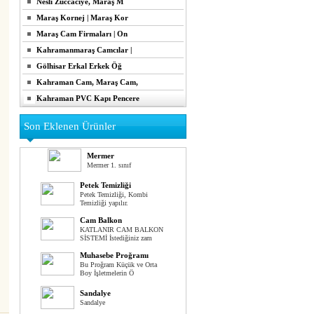
Nesli Züccaciye, Maraş M
Maraş Kornej | Maraş Kor
Maraş Cam Firmaları | On
Kahramanmaraş Camcılar |
Gölhisar Erkal Erkek Öğ
Kahraman Cam, Maraş Cam,
Kahraman PVC Kapı Pencere
Son Eklenen Ürünler
Mermer
Mermer 1. sınıf
Petek Temizliği
Petek Temizliği, Kombi
Temizliği yapılır.
Cam Balkon
KATLANIR CAM BALKON
SİSTEMİ İstediğiniz zam
Muhasebe Proğramı
Bu Proğram Küçük ve Orta
Boy İşletmelerin Ö
Sandalye
Sandalye