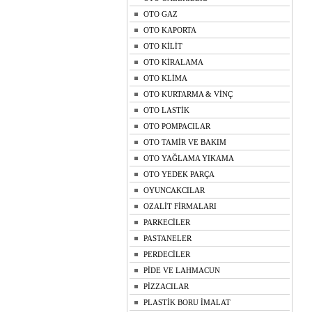
OTO GAZ
OTO KAPORTA
OTO KİLİT
OTO KİRALAMA
OTO KLİMA
OTO KURTARMA & VİNÇ
OTO LASTİK
OTO POMPACILAR
OTO TAMİR VE BAKIM
OTO YAĞLAMA YIKAMA
OTO YEDEK PARÇA
OYUNCAKCILAR
OZALİT FİRMALARI
PARKECİLER
PASTANELER
PERDECİLER
PİDE VE LAHMACUN
PİZZACILAR
PLASTİK BORU İMALAT