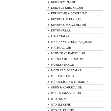
KURU TEMİZLEME
KURUBUZ FABRİKALARI
KURUYEMİŞ & ŞEKERLEME
KUYUMCU ATÖLYELERİ
KUYUMCU MALZEMELERİ
KUYUMCULAR
LOKANTALAR
MAKİNA VE YEDEK PARÇALARI
MATBAACILAR
MERMER VE KAROCULAR
MOBİLYA DEKORASYON
MOBİLYA İMALAT
MOBİLYA MAĞAZALARI
MUHASEBECİLER
MÜHENDİSLİK & MİMARLIK
ODUN & KÖMÜRCÜLER
OTEL & PANSİYONLAR
OTO EKSOZ
OTO ELEKTRİK
OTO GALERİLERİ