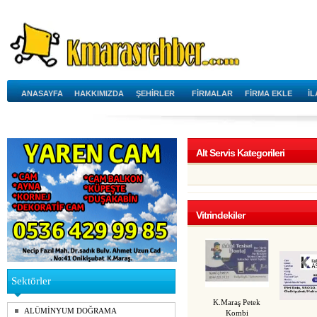
ANASAYFA
HAKKIMIZDA
ŞEHİRLER
FİRMALAR
FİRMA EKLE
İ
Alt Servis Kategorileri
Vitrindekiler
Sektörler
K.Maraş Petek
ALÜMİNYUM DOĞRAMA
Kombi