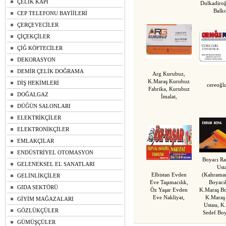
ÇELİK KAPI
Dulkadiro
Balk
CEP TELEFONU BAYİİLERİ
ÇERÇEVECİLER
ÇİÇEKÇİLER
ÇİĞ KÖFTECİLER
DEKORASYON
DEMİR ÇELİK DOĞRAMA
Arg Kurubuz,
K.Maraş Kurubuz
DİŞ HEKİMLERİ
cereoğl
Fabrika, Kurubuz
DOĞALGAZ
İmalat,
DÜĞÜN SALONLARI
ELEKTRİKÇİLER
ELEKTRONİKÇİLER
EMLAKÇILAR
ENDÜSTRİYEL OTOMASYON
Boyacı R
GELENEKSEL EL SANATLARI
Ust
Elbistan Evden
(Kahrama
GELİNLİKÇİLER
Eve Taşımacılık,
Boyacıl
GIDA SEKTÖRÜ
Öz Yaşar Evden
K.Maraş Bo
Eve Nakliyat,
K.Maraş
GİYİM MAĞAZALARI
Ustası, K
GÖZLÜKÇÜLER
Sedef Boy
GÜMÜŞÇÜLER