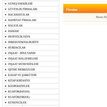
GÜNEŞ ENERJİLERİ
GÜVENLİK FİRMALARI
Firmalar
HACAMATCILAR
Henüz Ek
HAFRİYAT FİRMALARI
HALICILAR
HAMAM
HEDİYELİK EŞYA
HIRDAVAT&NALBURİYE
HURDACILAR
INŞAAT - BİNA YAPIM
INŞAAT MALZEMELERİ
INŞAAT MÜHENDİSLERİ
IŞİTME MERKEZLERİ
KASAP VE ŞARKÜTERİ
KİTAP KIRTASİYE
KOOPERATİFLER
KUAFÖR(BAYAN)
KUAFÖR(ERKEK)
KÜNEFECİLER