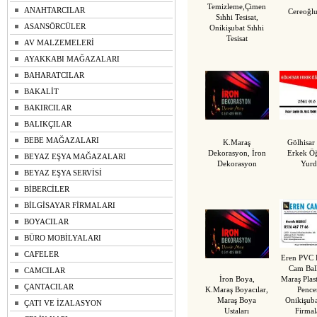
Temizleme,Çimen
ANAHTARCILAR
Cereoğl
Sıhhi Tesisat,
ASANSÖRCÜLER
Onikişubat Sıhhi
Tesisat
AV MALZEMELERİ
AYAKKABI MAĞAZALARI
BAHARATCILAR
BAKALİT
BAKIRCILAR
BALIKÇILAR
BEBE MAĞAZALARI
K.Maraş
Gölhisar
Dekorasyon, İron
Erkek Öğ
BEYAZ EŞYA MAĞAZALARI
Dekorasyon
Yur
BEYAZ EŞYA SERVİSİ
BİBERCİLER
BİLGİSAYAR FİRMALARI
BOYACILAR
BÜRO MOBİLYALARI
CAFELER
Eren PVC 
Cam Bal
CAMCILAR
İron Boya,
Maraş Plas
ÇANTACILAR
K.Maraş Boyacılar,
Pence
Maraş Boya
Onikişub
ÇATI VE İZALASYON
Ustaları
Firmal